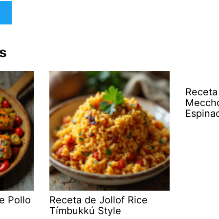
s
Receta
Meccho
Espina
e Pollo
Receta de Jollof Rice
Tímbukkú Style