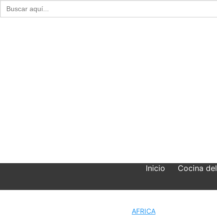
Buscar:
Skip
to
content
Inicio
Cocina de
AFRICA