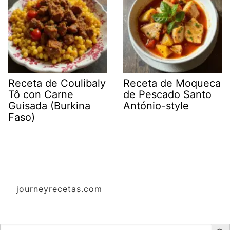
Receta de Coulibaly
Receta de Moqueca
Tô con Carne
de Pescado Santo
Guisada (Burkina
António-style
Faso)
journeyrecetas.com
Botón d
Buscar: