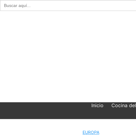
Buscar:
Skip
to
content
Inicio
Cocina de
EUROPA