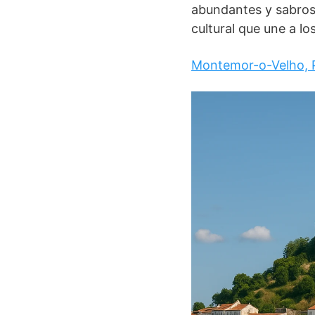
abundantes y sabroso
cultural que une a l
Montemor-o-Velho, 