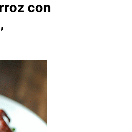
rroz con
,