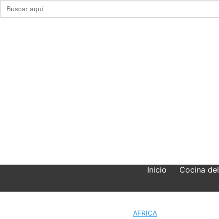
Buscar:
Skip
to
content
Inicio
Cocina de
AFRICA