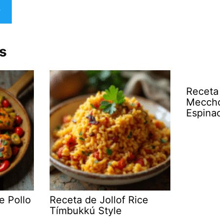
s
Receta
Meccho
Espina
e Pollo
Receta de Jollof Rice
Tímbukkú Style