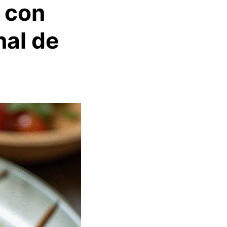
 con
nal de