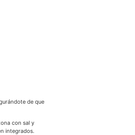
egurándote de que
azona con sal y
en integrados.