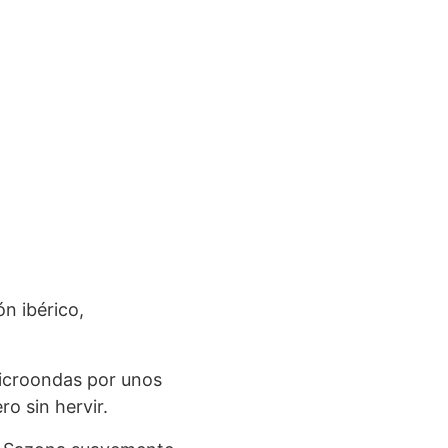
n ibérico,
microondas por unos
o sin hervir.