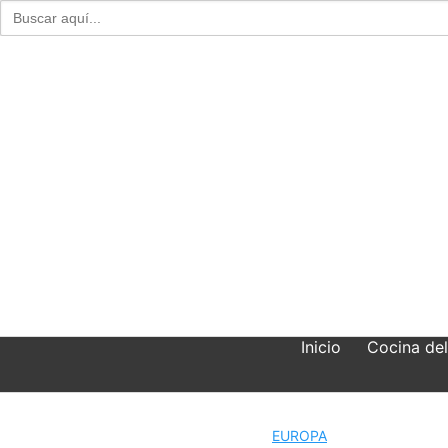
Buscar:
Skip
to
content
Inicio
Cocina de
EUROPA