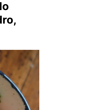
do
ro,