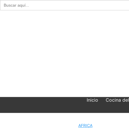
Buscar:
Skip
to
content
Inicio
Cocina de
AFRICA