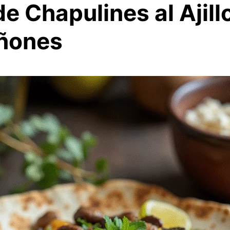
e Chapulines al Ajill
ñones