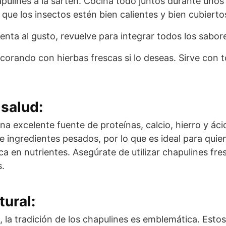
apulines a la sartén. Cocina todo juntos durante unos
ue los insectos estén bien calientes y bien cubiertos
enta al gusto, revuelve para integrar todos los sabor
ecorando con hierbas frescas si lo deseas. Sirve con to
salud:
na excelente fuente de proteínas, calcio, hierro y á
e ingredientes pesados, por lo que es ideal para qui
ca en nutrientes. Asegúrate de utilizar chapulines fre
s.
tural:
e, la tradición de los chapulines es emblemática. Estos