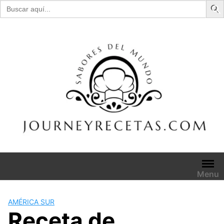
Buscar:
Skip
to
content
Menu
AMÉRICA SUR
Receta de