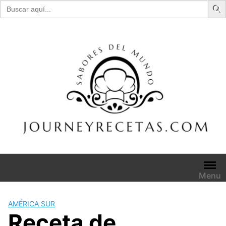
Buscar:
Skip
to
content
Menu
AMÉRICA SUR
Receta de