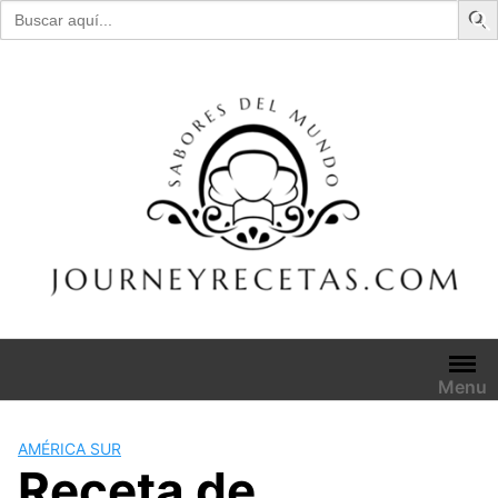
Buscar:
Skip
to
content
Menu
AMÉRICA SUR
Receta de