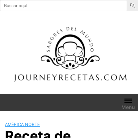
Buscar:
Skip
to
content
Menu
AMÉRICA NORTE
Receta de