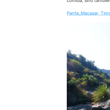
comida, sino tambié
Pante_Macasar, Timo