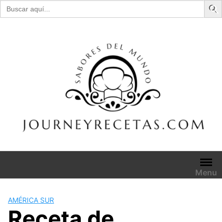
Buscar:
Skip
to
content
Menu
AMÉRICA SUR
Receta de