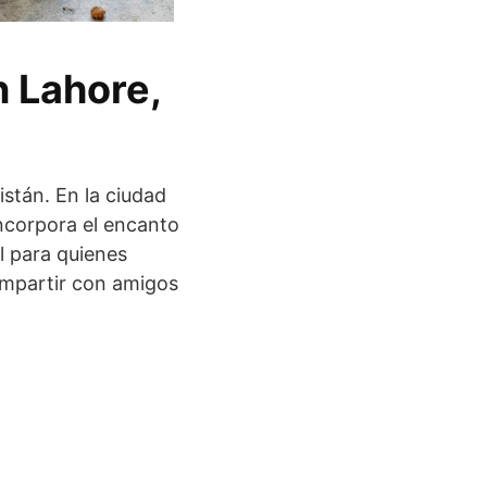
n Lahore,
stán. En la ciudad
incorpora el encanto
l para quienes
ompartir con amigos