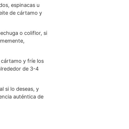
dos, espinacas u
eite de cártamo y
chuga o coliflor, si
firmemente,
cártamo y fríe los
alrededor de 3-4
l si lo deseas, y
encia auténtica de