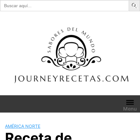
Buscar:
Skip
to
content
Menu
AMÉRICA NORTE
Receta de