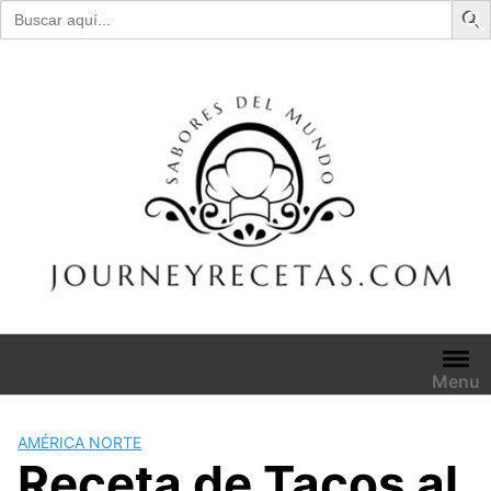
Buscar:
Skip
to
content
Menu
AMÉRICA NORTE
Receta de Tacos al