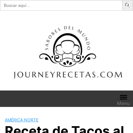
Buscar:
Skip
to
content
Menu
AMÉRICA NORTE
Receta de Tacos al