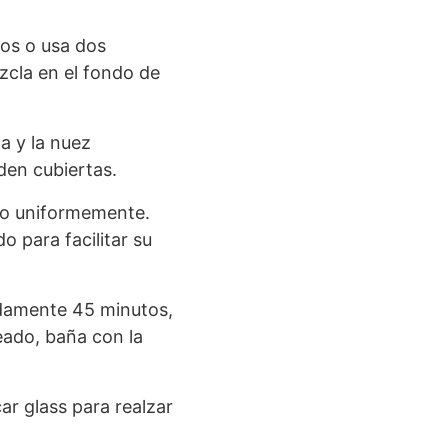
tos o usa dos
zcla en el fondo de
la y la nuez
den cubiertas.
olo uniformemente.
 para facilitar su
damente 45 minutos,
seado, baña con la
r glass para realzar