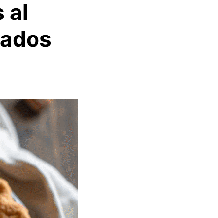
 al
tados