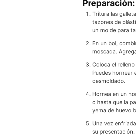
Preparación:
Tritura las galle
tazones de plást
un molde para ta
En un bol, combin
moscada. Agrega 
Coloca el rellen
Puedes hornear es
desmoldado.
Hornea en un ho
o hasta que la pa
yema de huevo ba
Una vez enfriada
su presentación.