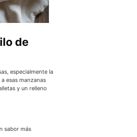
ilo de
as, especialmente la
e a esas manzanas
letas y un relleno
 un sabor más