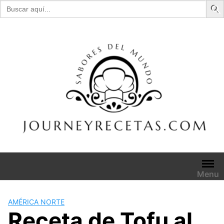
Buscar:
Skip
to
content
Menu
AMÉRICA NORTE
Receta de Tofu al