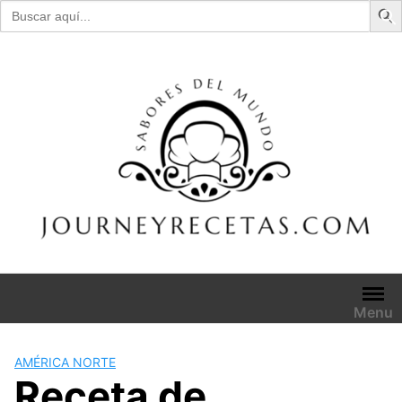
Buscar:
Skip
to
content
Menu
AMÉRICA NORTE
Receta de