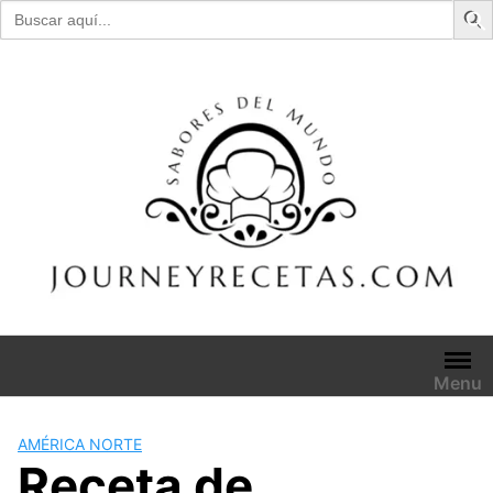
Buscar:
Skip
to
content
Menu
AMÉRICA NORTE
Receta de