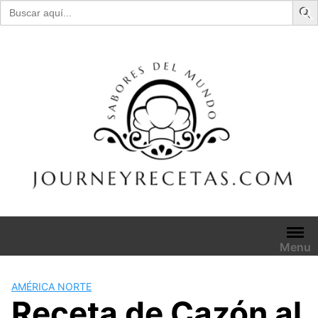
Buscar:
Skip
to
content
Menu
AMÉRICA NORTE
Receta de Cazón al