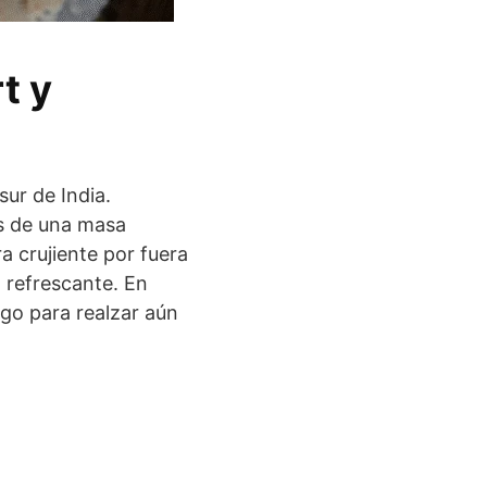
t y
sur de India.
os de una masa
a crujiente por fuera
a refrescante. En
go para realzar aún