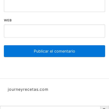
WEB
journeyrecetas.com
Botón d
Buscar: