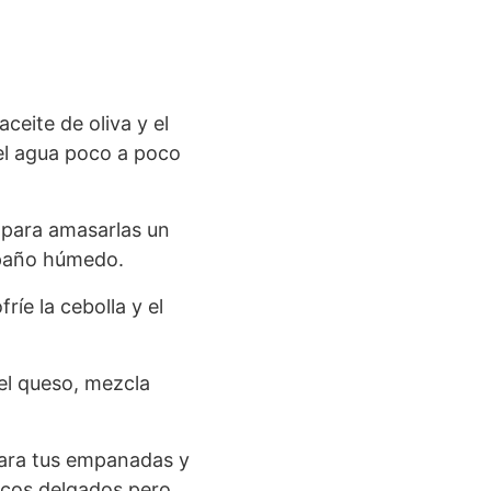
ceite de oliva y el
l agua poco a poco
o para amasarlas un
 paño húmedo.
ríe la cebolla y el
el queso, mezcla
para tus empanadas y
scos delgados pero