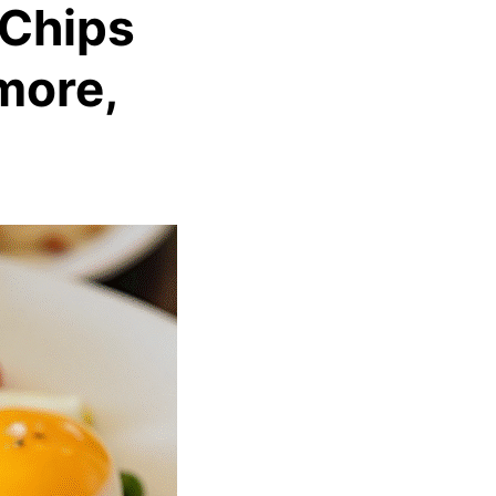
 Chips
more,