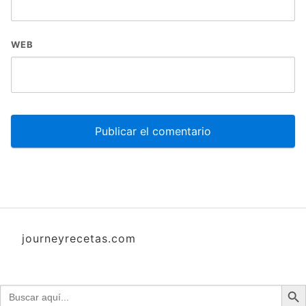
WEB
journeyrecetas.com
Botón d
Buscar: