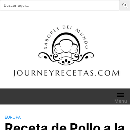
Buscar:
Skip
to
content
Menu
EUROPA
Receta de Pollo a la