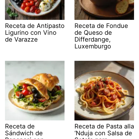
Receta de Antipasto
Receta de Fondue
Ligurino con Vino
de Queso de
de Varazze
Differdange,
Luxemburgo
Receta de
Receta de Pasta alla
Sándwich de
‘Nduja con Salsa de