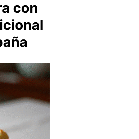
ra con
icional
paña