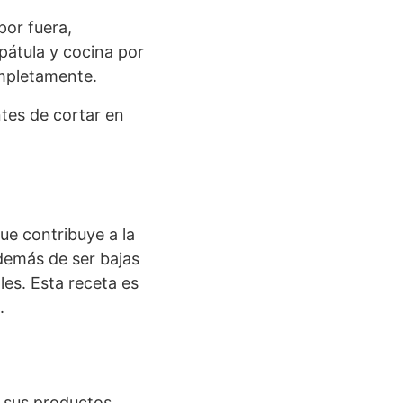
por fuera,
átula y cocina por
ompletamente.
ntes de cortar en
que contribuye a la
demás de ser bajas
les. Esta receta es
.
 sus productos