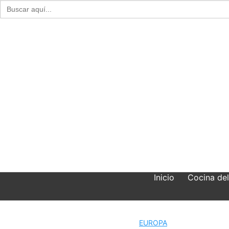
Buscar:
Skip
to
content
Inicio
Cocina de
EUROPA