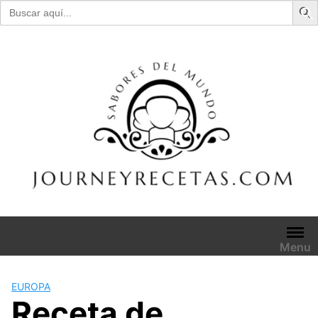
Buscar:
Skip
to
content
Menu
EUROPA
Receta de