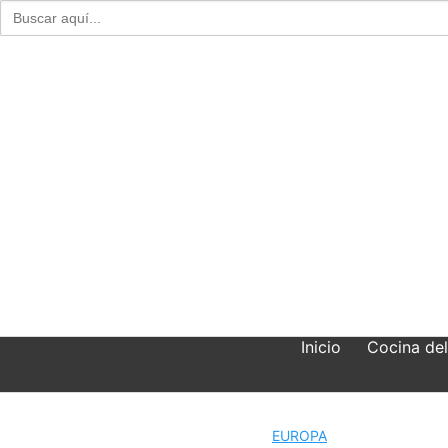
Buscar:
Skip
to
content
Inicio
Cocina de
EUROPA